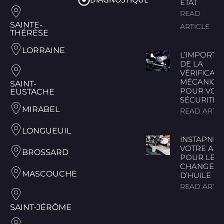
ÉTAT
READ
SAINTE-
ARTICLE
THÉRÈSE
LORRAINE
L’IMPORTA
DE LA
VÉRIFICATI
MÉCANIQU
SAINT-
POUR VOT
EUSTACHE
SÉCURITÉ
MIRABEL
READ ARTIC
LONGUEUIL
INSTAPNEUS
VOTRE ALL
BROSSARD
POUR LE
CHANGEM
MASCOUCHE
D’HUILE
READ ARTIC
SAINT-JÉRÔME