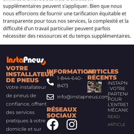
supplémentaires peuvent s’appliquer. Bien que nous
nous efforcions de fournir une tarification équitable et
transparente pour tous nos services, la complexité et la
difficulté d’un travail particulier peuvent parfois
nécessiter des ressources et du temps supplémentaires.
VOTRE
INFORMATION
ARTICLES
INSTALLATEUR
RÉCENTS
1-844-640-
DE PNEUS
INSTAPNEU
8473
Votre installateur
: VOTRE
PARTENAIR
de pneus de
info@instapneus.com
POUR
confiance, offrant
L’ENTRETIE
RÉSEAUX
MÉCANIQU
des services
SOCIAUX
READ
pratiques à votre
ARTICLE
domicile et sur