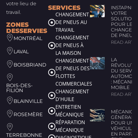
votre lieu de
SERVICES
INSTAPNEUS
travail.
VOTRE
CHANGEMENT
SOLUTION
DE PNEUS AU
ZONES
POUR LE
TRAVAIL
CHANGEM
DESSERVIES
DE PNEUS
CHANGEMENT
MONTRÉAL
READ ARTIC
DE PNEUS À
LAVAL
LA MAISON
LA
CHANGEMENT
BOISBRIAND
RÉVOLUTI
DE PNEUS DES
DU SERVIC
FLOTTES
AUTOMOBI
: MÉCANIQ
COMMERCIALES
BOIS-DES-
MOBILE
FILION
CHANGEMENT
READ ARTIC
D'HUILE
BLAINVILLE
ENTRETIEN
MÉCANIQU
MÉCANIQUE
ROSEMÈRE
GÉNÉRALE
RÉPARATION
POUR UN
VÉHICULE
MÉCANIQUE
EN PARFAI
TERREBONNE
DIAGNOSTIQUE